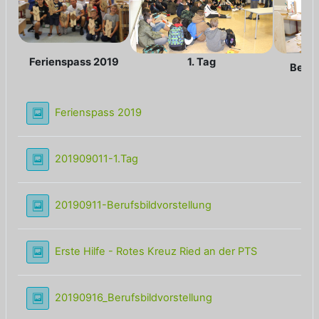
Ferienspass 2019
1. Tag
Beruf
Lightbox Galerie
Ferienspass 2019
Lightbox Galerie
201909011-1.Tag
Lightbox Galerie
20190911-Berufsbildvorstellung
Lightbox Gal
Erste Hilfe - Rotes Kreuz Ried an der PTS
Lightbox Galerie
20190916_Berufsbildvorstellung