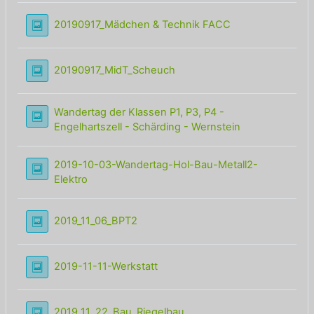
Lightbox Galerie
20190917_Mädchen & Technik FACC
Lightbox Galerie
20190917_MidT_Scheuch
Wandertag der Klassen P1, P3, P4 -
Lightbox Galeri
Engelhartszell - Schärding - Wernstein
2019-10-03-Wandertag-Hol-Bau-Metall2-
Lightbox Galerie
Elektro
Lightbox Galerie
2019_11_06_BPT2
Lightbox Galerie
2019-11-11-Werkstatt
Lightbox Galerie
2019_11_22_Bau_Riegelbau