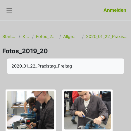
Zum Hauptinhalt
Anmelden
Website-Übersicht
Startseite
Kurse
Fotos_2019_20
Allgemeines
2020_01_22_Praxistag_Freitag
Fotos_2019_20
Abschlussbedingungen
2020_01_22_Praxistag_Freitag