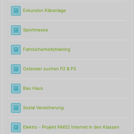
Lightbox Galerie
Exkursion Kläranlage
Lightbox Galerie
Sportmesse
Lightbox Galerie
Fahrsicherheitstraining
Lightbox Galerie
Ostereier suchen P2 & P3
Lightbox Galerie
Bau Haus
Lightbox Galerie
Sozial Versicherung
Lightbo
Elektro - Projekt NMS2 Internet in den Klassen