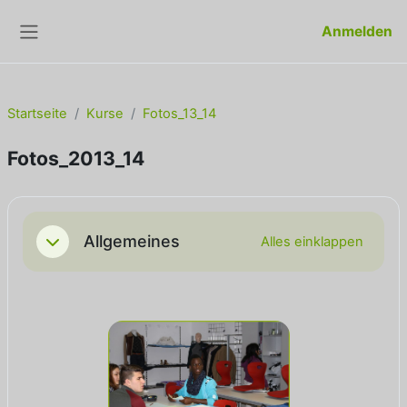
Zum Hauptinhalt
Anmelden
Website-Übersicht
Startseite
Kurse
Fotos_13_14
Fotos_2013_14
Abschnittsübersicht
Allgemeines
Alles einklappen
Einklappen