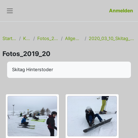
Zum Hauptinhalt
Anmelden
Website-Übersicht
Startseite
Kurse
Fotos_2019_20
Allgemeines
2020_03_10_Skitag_Hinterstoder
Fotos_2019_20
Abschlussbedingungen
Skitag Hinterstoder