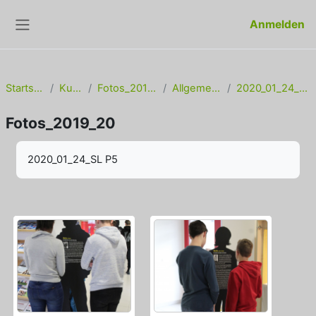
Zum Hauptinhalt
Anmelden
Website-Übersicht
Startseite
Kurse
Fotos_2019_20
Allgemeines
2020_01_24_SL P5
Fotos_2019_20
Abschlussbedingungen
2020_01_24_SL P5