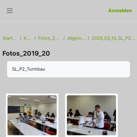
Zum Hauptinhalt
Anmelden
Website-Übersicht
Startseite
Kurse
Fotos_2019_20
Allgemeines
2020_03_10_SL_P2_Turmbau
Fotos_2019_20
Abschlussbedingungen
SL_P2_Turmbau