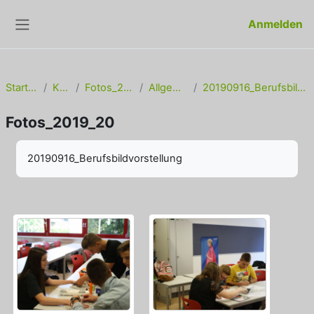
Zum Hauptinhalt
Anmelden
Website-Übersicht
Startseite
Kurse
Fotos_2019_20
Allgemeines
20190916_Berufsbildvorstellung
Fotos_2019_20
Abschlussbedingungen
20190916_Berufsbildvorstellung