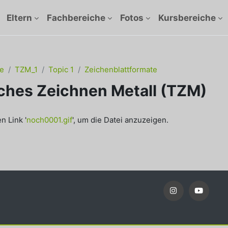
Eltern
Fachbereiche
Fotos
Kursbereiche
e
TZM_1
Topic 1
Zeichenblattformate
ches Zeichnen Metall (TZM)
ngungen
n Link '
noch0001.gif
', um die Datei anzuzeigen.