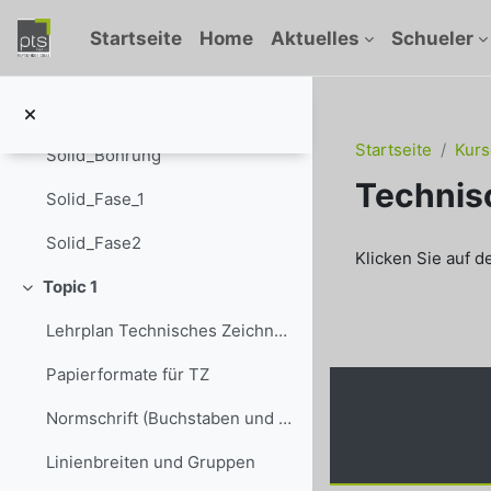
Zum Hauptinhalt
Nachrichtenforum
Startseite
Home
Aktuelles
Schueler
Solid_Ausschnitt_1
Solid_Ausschnitt_2
Startseite
Kurs
Solid_Bohrung
Technis
Solid_Fase_1
Abschlussbedi
Solid_Fase2
Klicken Sie auf de
Topic 1
Einklappen
Lehrplan Technisches Zeichnen Metall
Papierformate für TZ
Normschrift (Buchstaben und Größen)
Linienbreiten und Gruppen