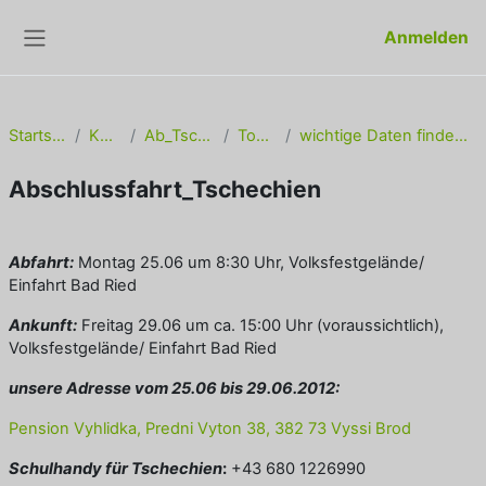
Zum Hauptinhalt
Anmelden
Website-Übersicht
Startseite
Kurse
Ab_Tschech
Topic 1
wichtige Daten finden Sie hier
Abschlussfahrt_Tschechien
Abschlussbedingungen
Abfahrt:
Montag 25.06 um 8:30 Uhr, Volksfestgelände/
Einfahrt Bad Ried
Ankunft:
Freitag 29.06 um ca. 15:00 Uhr (voraussichtlich),
Volksfestgelände/ Einfahrt Bad Ried
unsere Adresse vom 25.06 bis 29.06.2012:
Pension Vyhlidka, Predni Vyton 38, 382 73 Vyssi Brod
Schulhandy für Tschechien
:
+43 680 1226990