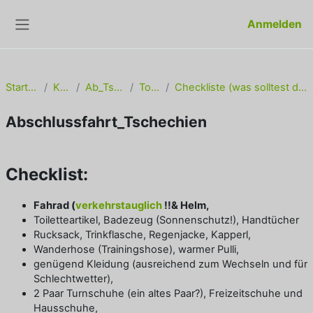
Zum Hauptinhalt
Anmelden
Website-Übersicht
Startseite
Kurse
Ab_Tschech
Topic 1
Checkliste (was solltest du mitnehmen)
Abschlussfahrt_Tschechien
Abschlussbedingungen
Checklist:
Fahrad (
verkehrstauglich
!!& Helm,
Toiletteartikel, Badezeug (Sonnenschutz!), Handtücher
Rucksack, Trinkflasche, Regenjacke, Kapperl,
Wanderhose (Trainingshose), warmer Pulli,
genügend Kleidung (ausreichend zum Wechseln und für
Schlechtwetter),
2 Paar Turnschuhe (ein altes Paar?), Freizeitschuhe und
Hausschuhe,