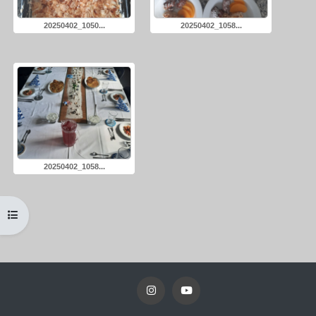
20250402_1050...
20250402_1058...
20250402_1058...
Kursindex öffnen