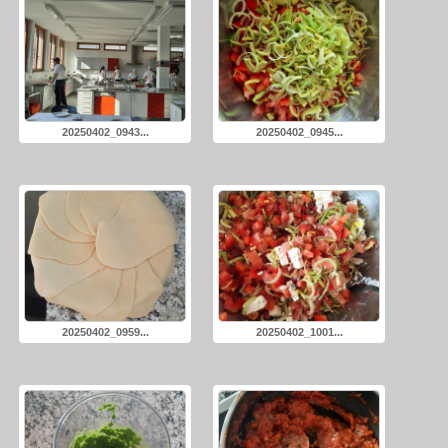
20250402_0943...
20250402_0945...
20250402_0959...
20250402_1001...