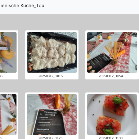
ngungen
lienische Küche_Tou
6...
20250312_1015...
20250312_1054...
...
20250312_1123...
20250312_1130...