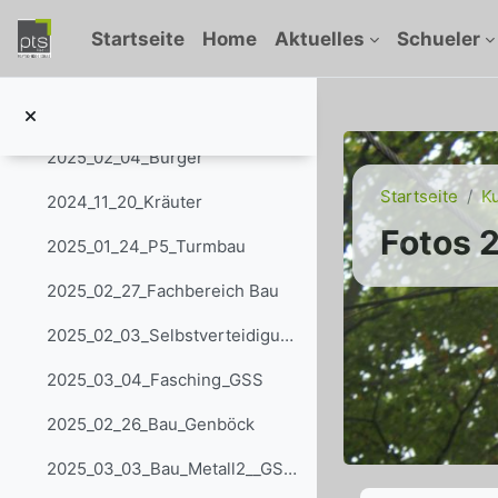
Zum Hauptinhalt
2025_01_22_GSS_Schönheit
Startseite
Home
Aktuelles
Schueler
2025_01_13_Schnee
2025_02_16_Elektro Handel Gerätebahn
2025_02_04_Burger
Startseite
K
2024_11_20_Kräuter
Fotos 
2025_01_24_P5_Turmbau
2025_02_27_Fachbereich Bau
2025_02_03_Selbstverteidigung_GSS_Metall2
2025_03_04_Fasching_GSS
2025_02_26_Bau_Genböck
2025_03_03_Bau_Metall2__GSS_Football