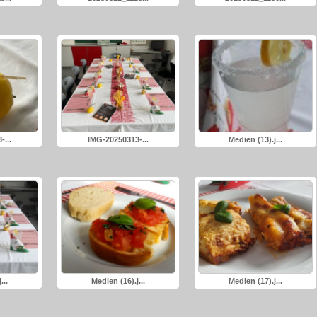
...
IMG-20250313-...
Medien (13).j...
...
Medien (16).j...
Medien (17).j...