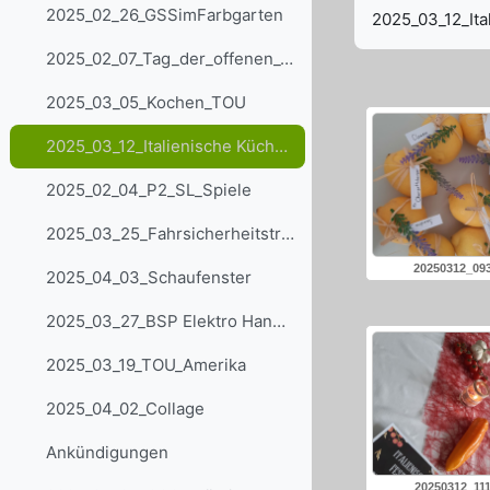
Abschlussbedi
2025_02_26_GSSimFarbgarten
2025_03_12_Ita
2025_02_07_Tag_der_offenen_Tür
2025_03_05_Kochen_TOU
2025_03_12_Italienische Küche_Tou
2025_02_04_P2_SL_Spiele
2025_03_25_Fahrsicherheitstraining P2
20250312_093
2025_04_03_Schaufenster
2025_03_27_BSP Elektro Handel Football
2025_03_19_TOU_Amerika
2025_04_02_Collage
Ankündigungen
20250312_1115