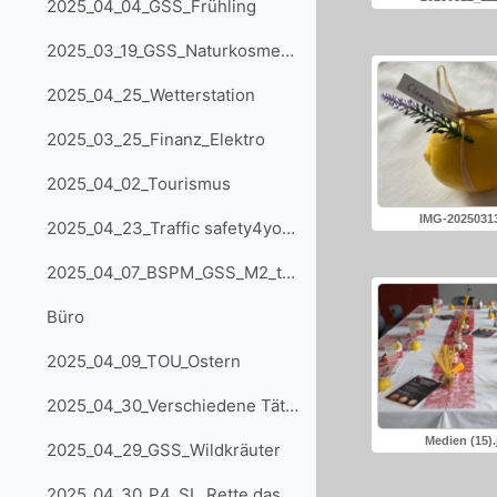
2025_04_04_GSS_Frühling
2025_03_19_GSS_Naturkosmetik
2025_04_25_Wetterstation
2025_03_25_Finanz_Elektro
2025_04_02_Tourismus
IMG-20250313-
2025_04_23_Traffic safety4you_GSS
2025_04_07_BSPM_GSS_M2_trationeller Tanz
Büro
2025_04_09_TOU_Ostern
2025_04_30_Verschiedene Tätigkeiten
Medien (15).j
2025_04_29_GSS_Wildkräuter
2025_04_30_P4_SL_Rette das Ei