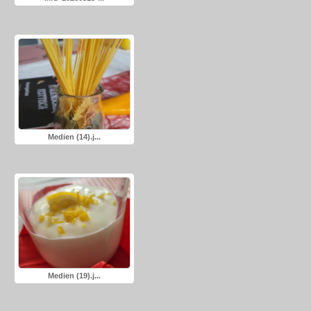
Medien (14).j...
Medien (19).j...