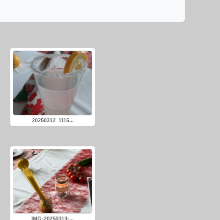
20250312_1115...
IMG-20250313-...