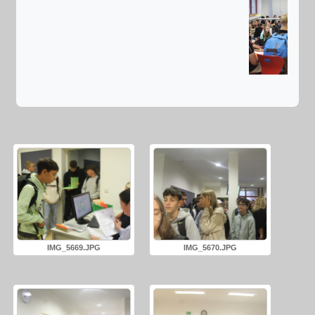
1. 
IMG_5669.JPG
IMG_5670.JPG