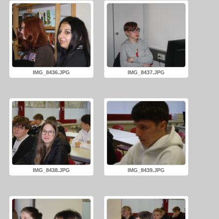
IMG_8436.JPG
IMG_8437.JPG
IMG_8438.JPG
IMG_8439.JPG