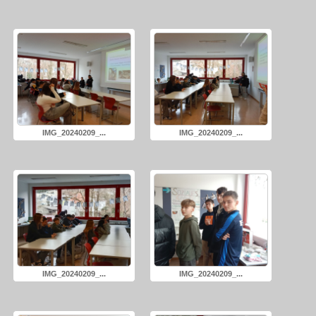
IMG_20240209_...
IMG_20240209_...
IMG_20240209_...
IMG_20240209_...