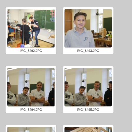
IMG_8492.JPG
IMG_8493.JPG
IMG_8494.JPG
IMG_8495.JPG