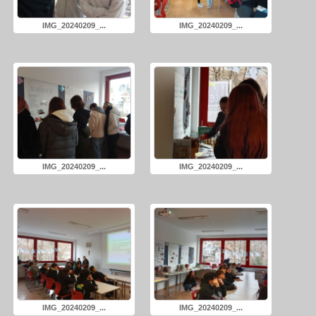
IMG_20240209_...
IMG_20240209_...
IMG_20240209_...
IMG_20240209_...
IMG_20240209_...
IMG_20240209_...