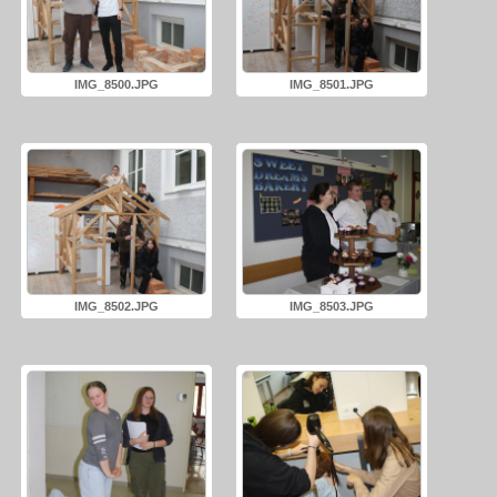
IMG_8500.JPG
IMG_8501.JPG
IMG_8502.JPG
IMG_8503.JPG