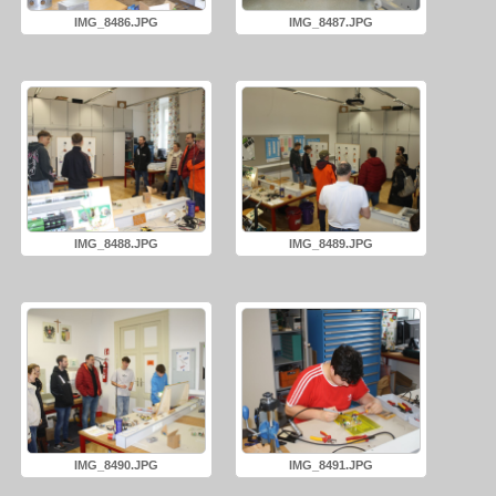
IMG_8486.JPG
IMG_8487.JPG
IMG_8488.JPG
IMG_8489.JPG
IMG_8490.JPG
IMG_8491.JPG