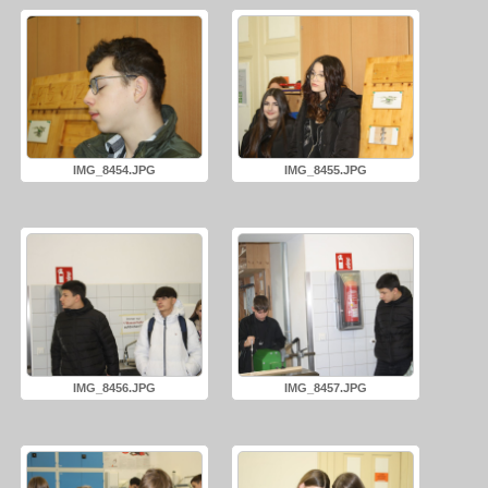
IMG_8454.JPG
IMG_8455.JPG
IMG_8456.JPG
IMG_8457.JPG