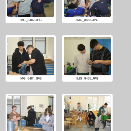
IMG_8482.JPG
IMG_8483.JPG
IMG_8484.JPG
IMG_8485.JPG