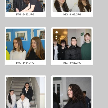
IMG_8462.JPG
IMG_8463.JPG
IMG_8464.JPG
IMG_8465.JPG