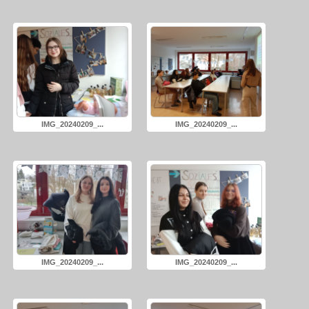
IMG_20240209_...
IMG_20240209_...
IMG_20240209_...
IMG_20240209_...