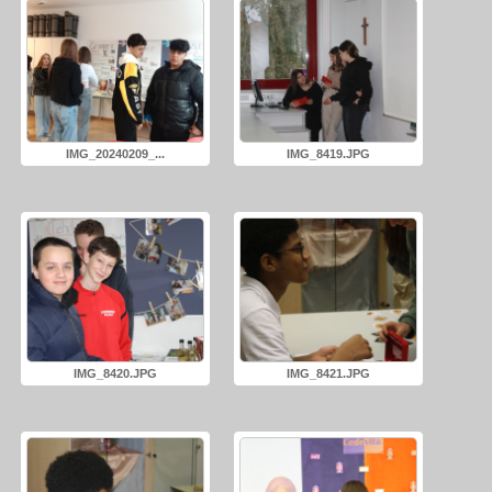
IMG_20240209_...
IMG_8419.JPG
IMG_8420.JPG
IMG_8421.JPG