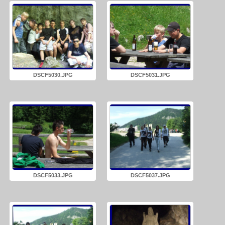
DSCF5030.JPG
DSCF5031.JPG
DSCF5033.JPG
DSCF5037.JPG