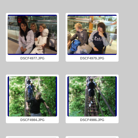
DSCF4977.JPG
DSCF4979.JPG
DSCF4984.JPG
DSCF4986.JPG