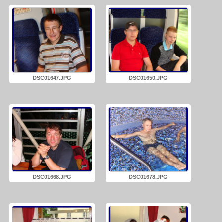
DSC01647.JPG
DSC01650.JPG
DSC01668.JPG
DSC01678.JPG