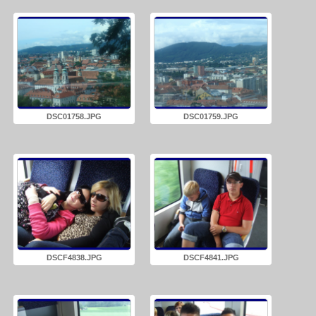
DSC01758.JPG
DSC01759.JPG
DSCF4838.JPG
DSCF4841.JPG