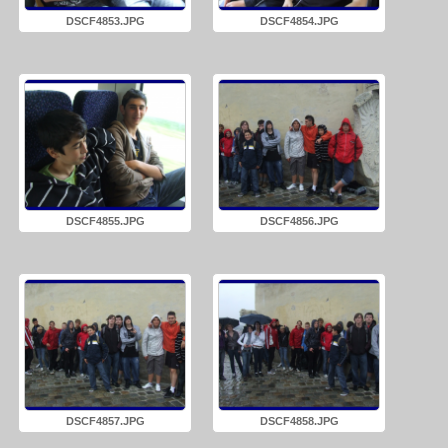
DSCF4853.JPG
DSCF4854.JPG
DSCF4855.JPG
DSCF4856.JPG
DSCF4857.JPG
DSCF4858.JPG