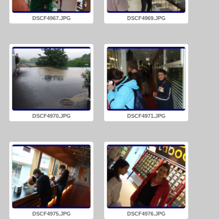
DSCF4967.JPG
DSCF4969.JPG
DSCF4970.JPG
DSCF4971.JPG
DSCF4975.JPG
DSCF4976.JPG