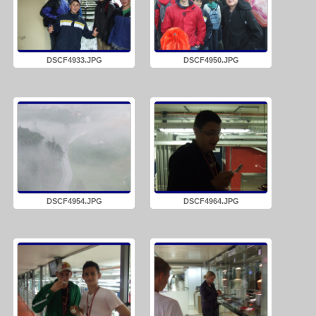
DSCF4933.JPG
DSCF4950.JPG
DSCF4954.JPG
DSCF4964.JPG