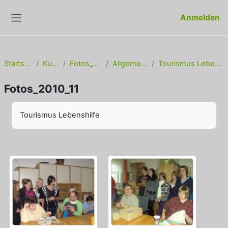
Zum Hauptinhalt
Anmelden
Website-Übersicht
Startseite
Kurse
Fotos_10_11
Allgemeines
Tourismus Lebenshilfe
Fotos_2010_11
Abschlussbedingungen
Tourismus Lebenshilfe