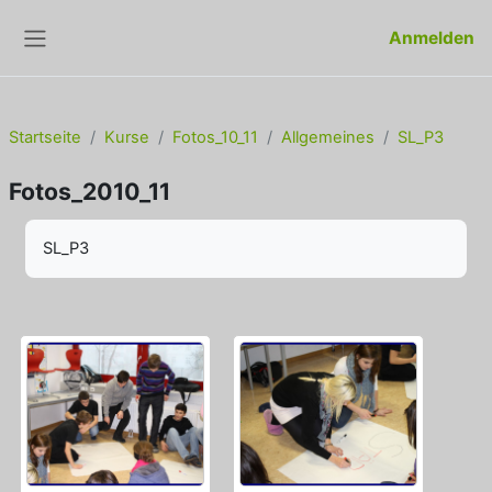
Zum Hauptinhalt
Anmelden
Website-Übersicht
Startseite
Kurse
Fotos_10_11
Allgemeines
SL_P3
Fotos_2010_11
Abschlussbedingungen
SL_P3