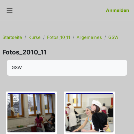
Zum Hauptinhalt
Anmelden
Website-Übersicht
Startseite
Kurse
Fotos_10_11
Allgemeines
GSW
Fotos_2010_11
Abschlussbedingungen
GSW