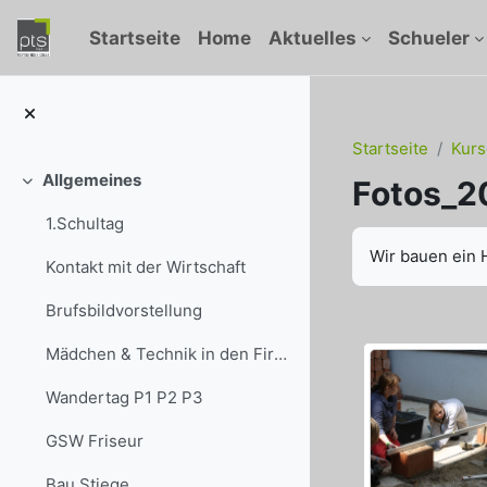
Zum Hauptinhalt
Startseite
Home
Aktuelles
Schueler
Startseite
Kurs
Allgemeines
Fotos_2
Einklappen
1.Schultag
Abschlussbedi
Wir bauen ein 
Kontakt mit der Wirtschaft
Brufsbildvorstellung
Mädchen & Technik in den Firmen
Wandertag P1 P2 P3
GSW Friseur
Bau Stiege