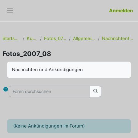
Zum Hauptinhalt
Anmelden
Website-Übersicht
Startseite
Kurse
Fotos_07_08
Allgemeines
Nachrichtenforum
Fotos_2007_08
Abschlussbedingungen
Nachrichten und Ankündigungen
Foren durchsuchen
Foren durchsuche
(Keine Ankündigungen im Forum)