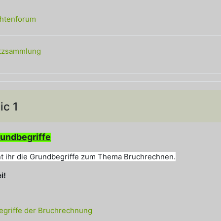
chtenforum
Glossar
tzsammlung
ic 1
n
undbegriffe
ernt ihr die Grundbegriffe zum Thema Bruchrechnen.
i!
Wiki
griffe der Bruchrechnung