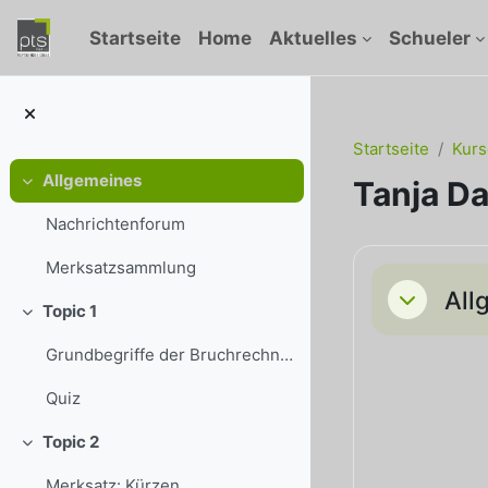
Zum Hauptinhalt
Startseite
Home
Aktuelles
Schueler
Startseite
Kurs
Allgemeines
Tanja D
Einklappen
Nachrichtenforum
Abschni
Merksatzsammlung
All
Einklappe
Topic 1
Einklappen
Grundbegriffe der Bruchrechnung
Quiz
Topic 2
Einklappen
Merksatz: Kürzen