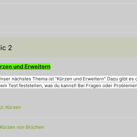
tPot
ic 2
n
ürzen und Erweitern
Unser nächstes Thema ist "Kürzen und Erweitern" Dazu gibt e
dem Test feststellen, was du kannst! Bei Fragen oder Probleme
Textseite
z: Kürzen
Link/URL
 Kürzen von Brüchen