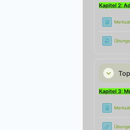
Kapitel 2: A
Merksat
Übungs
Top
Einklappe
Kapitel 3: Mu
Merksat
Übungen