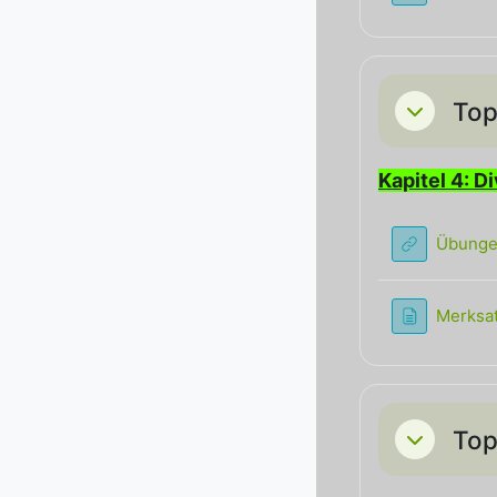
Top
Einklappe
Kapitel 4: D
Übungen
Merksat
Top
Einklappe