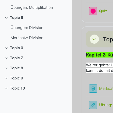
Übungen: Multiplikation
Ho
Quiz
Topic 5
Einklappen
Übungen: Division
Merksatz: Division
Top
Einklappe
Topic 6
Einklappen
Kapitel 2: K
Topic 7
Einklappen
Weiter gehts: 
Topic 8
Einklappen
kannst du mit 
Topic 9
Einklappen
Topic 10
Merksat
Einklappen
Übung: