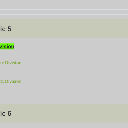
ic 5
n
ivision
Link/URL
: Division
Textseite
z: Division
ic 6
n