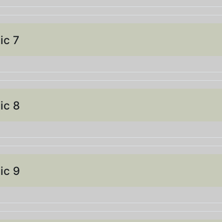
ic 7
n
ic 8
n
ic 9
n