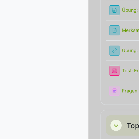
Übung:
Merksat
Übung: 
Test: E
Fragen
Top
Einklappe