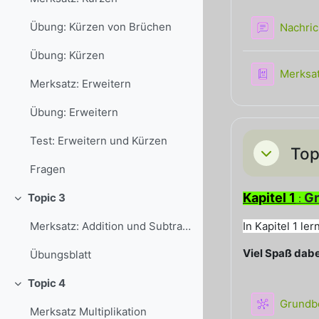
Übung: Kürzen von Brüchen
Nachri
Übung: Kürzen
Merksa
Merksatz: Erweitern
Übung: Erweitern
Test: Erweitern und Kürzen
Top
Einklappe
Fragen
Kapitel 1
Gr
Topic 3
:
Einklappen
In Kapitel 1 l
Merksatz: Addition und Subtraktion
Viel Spaß dabe
Übungsblatt
Topic 4
Einklappen
Grundbe
Merksatz Multiplikation