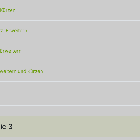
Datei
 Kürzen
Textseite
z: Erweitern
Link/URL
Erweitern
rweitern und Kürzen
Forum
ic 3
n