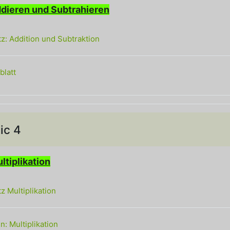
ddieren und Subtrahieren
Textseite
z: Addition und Subtraktion
Datei
blatt
ic 4
n
ltiplikation
Textseite
z Multiplikation
Link/URL
: Multiplikation