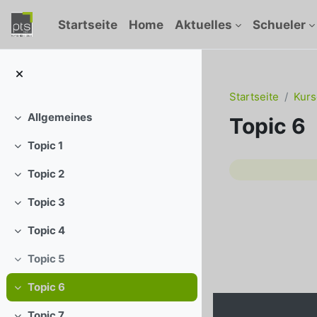
Zum Hauptinhalt
Startseite
Home
Aktuelles
Schueler
Startseite
Kurs
Allgemeines
Topic 6
Einklappen
Topic 1
Einklappen
Abschni
Topic 2
Einklappen
Topic 3
Einklappen
Topic 4
Einklappen
Topic 5
Einklappen
Topic 6
Einklappen
Topic 7