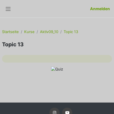
Zum Hauptinhalt
Anmelden
Website-Übersicht
Startseite
Kurse
Aktiv09_10
Topic 13
Topic 13
Abschnittsübersicht