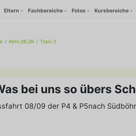
Eltern
Fachbereiche
Fotos
Kursbereiche
e
Aktiv_08_09
Topic 3
ttsübersicht
as bei uns so übers Schu
ssfahrt 08/09
der P4 & P5
nach Südböh