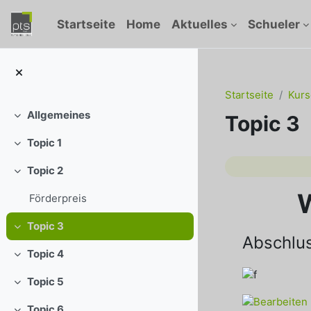
Zum Hauptinhalt
Startseite
Home
Aktuelles
Schueler
Startseite
Kurs
Allgemeines
Topic 3
Einklappen
Topic 1
Einklappen
Abschni
Topic 2
Einklappen
W
Förderpreis
Topic 3
Einklappen
Abschlu
Topic 4
Einklappen
Topic 5
Einklappen
Topic 6