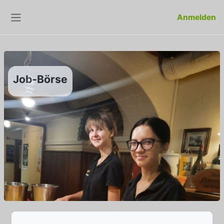
Zum Hauptinhalt
Anmelden
Website-Übersicht
Job-Börse
Abschlussbedingungen