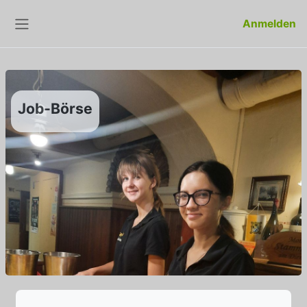
Zum Hauptinhalt
Anmelden
Website-Übersicht
Job-Börse
Abschlussbedingungen