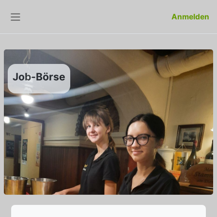
Zum Hauptinhalt
Anmelden
Website-Übersicht
Job-Börse
Abschlussbedingungen