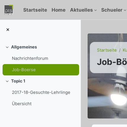
Zum Hauptinhalt
Startseite
Home
Aktuelles
Schueler
Allgemeines
Einklappen
Startseite
K
Nachrichtenforum
Job-Bö
Job-Boerse
Topic 1
Einklappen
2017-18-Gesuchte-Lehrlinge
Übersicht