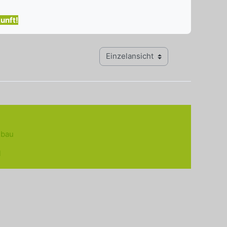
unft!
Modus Tertiärnavigation anzeigen
llbau
l