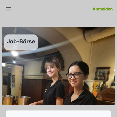
Zum Hauptinhalt
Anmelden
Website-Übersicht
Job-Börse
Abschlussbedingungen