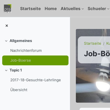
Zum Hauptinhalt
Startseite
Home
Aktuelles
Schueler
Allgemeines
Einklappen
Startseite
K
Nachrichtenforum
Job-Bö
Job-Boerse
Topic 1
Einklappen
2017-18-Gesuchte-Lehrlinge
Übersicht