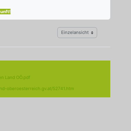
unft!
Modus Tertiärnavigation anzeigen
en Land OÖ.pdf
and-oberoesterreich.gv.at/52741.htm