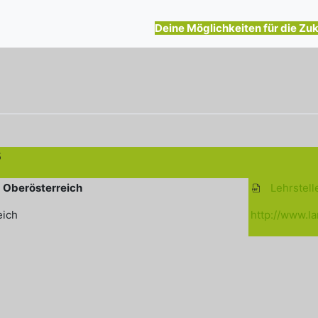
ngungen
Deine Möglichkeiten für die Zuk
5
d Oberösterreich
Lehrstell
eich
http://www.l