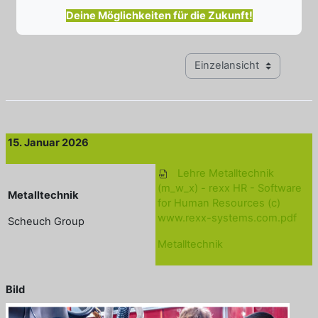
Deine Möglichkeiten für die Zukunft!
Modus Tertiärnavigation anz
15. Januar 2026
Lehre Metalltechnik
(m_w_x) - rexx HR - Software
Metalltechnik
for Human Resources (c)
www.rexx-systems.com.pdf
Scheuch Group
Metalltechnik
Bild