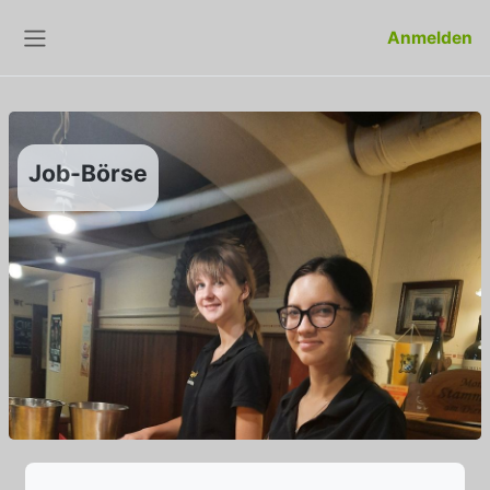
Zum Hauptinhalt
Anmelden
Website-Übersicht
Job-Börse
Abschlussbedingungen