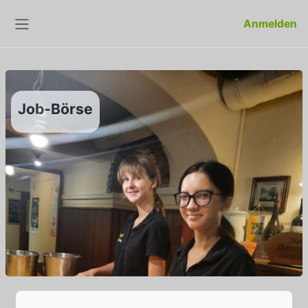
Zum Hauptinhalt
Anmelden
Website-Übersicht
Job-Börse
Abschlussbedingungen