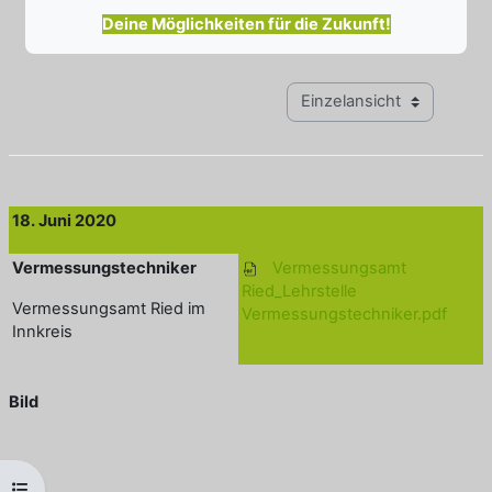
Deine Möglichkeiten für die Zukunft!
Modus Tertiärnavigation anz
18. Juni 2020
Vermessungstechniker
Vermessungsamt
Ried_Lehrstelle
Vermessungsamt Ried im
Vermessungstechniker.pdf
Innkreis
Bild
Kursindex öffnen