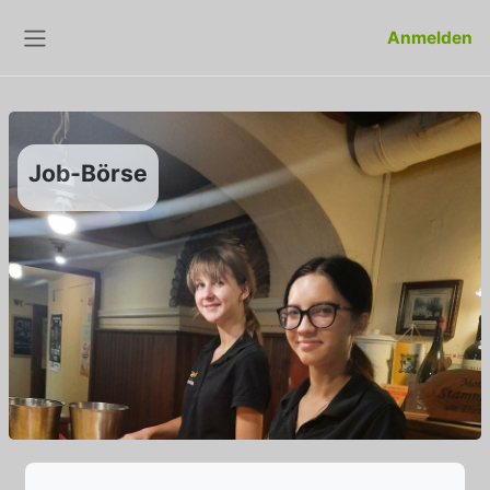
Zum Hauptinhalt
Anmelden
Website-Übersicht
Job-Börse
Abschlussbedingungen