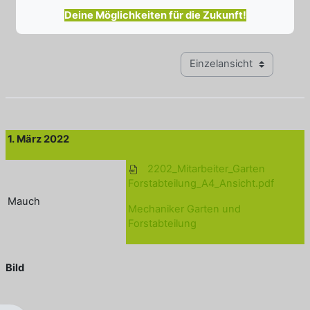
Deine Möglichkeiten für die Zukunft!
Modus Tertiärnavigation anz
1. März 2022
2202_Mitarbeiter_Garten
Forstabteilung_A4_Ansicht.pdf
Mauch
Mechaniker Garten und
Forstabteilung
Bild