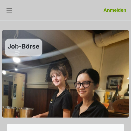
Zum Hauptinhalt
Anmelden
Website-Übersicht
Job-Börse
Abschlussbedingungen