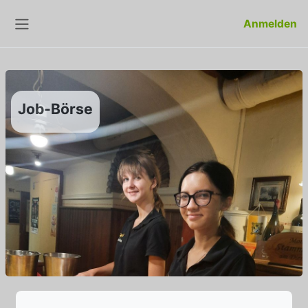
Zum Hauptinhalt
Anmelden
Website-Übersicht
Job-Börse
Abschlussbedingungen