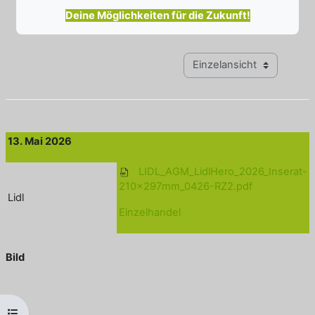
Deine Möglichkeiten für die Zukunft!
Modus Tertiärnavigation anz
13. Mai 2026
LIDL_AGM_LidlHero_2026_Inserat-
210x297mm_0426-RZ2.pdf
Lidl
Einzelhandel
Bild
Kursindex öffnen