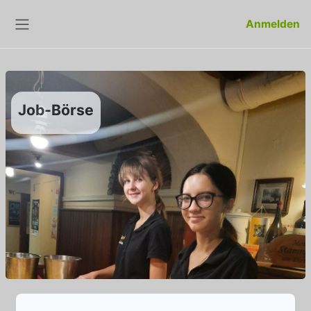
Zum Hauptinhalt
Anmelden
Website-Übersicht
Job-Börse
Abschlussbedingungen