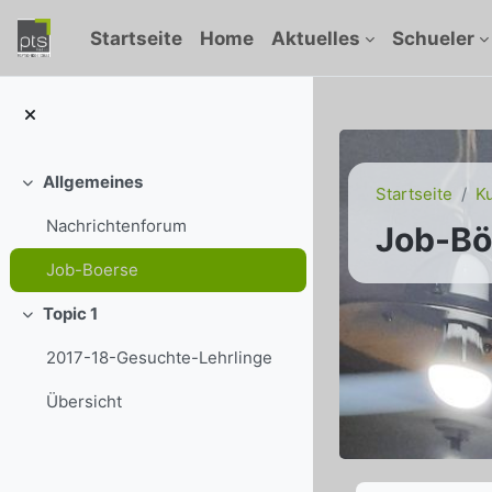
Zum Hauptinhalt
Startseite
Home
Aktuelles
Schueler
Allgemeines
Einklappen
Startseite
K
Nachrichtenforum
Job-Bö
Job-Boerse
Topic 1
Einklappen
2017-18-Gesuchte-Lehrlinge
Übersicht