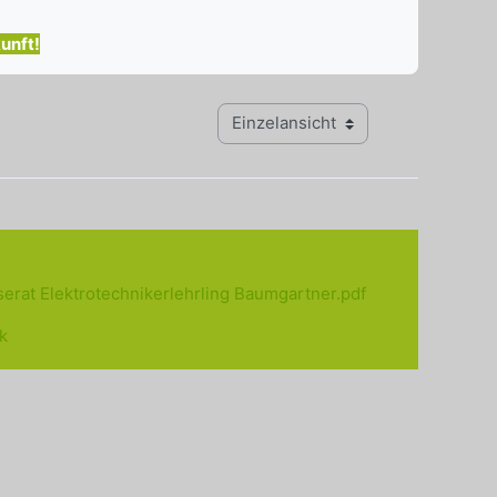
unft!
Modus Tertiärnavigation anzeigen
serat Elektrotechnikerlehrling Baumgartner.pdf
k